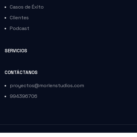
nel
Casos de Éxito
Clientes
nel
Podcast
ın al
ın al
SERVICIOS
nel
CONTÁCTANOS
nel
proyectos@morlenstudios.com
nel
994396706
nel
nel
nel
© Morlen Studios 2022. Todos los derechos