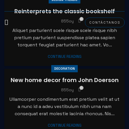
nel
Reinterprets the classic bookshelf
nel
0
855oy
CONTÁCTANOS
ketleri
Aliquet parturient scele risque scele risque nibh
pretium parturient suspendisse platea sapien
torquent feugiat parturient hac amet. Vo...
CONTINUE READING
DECORATION
New home decor from John Doerson
0
855oy
nel
Ullamcorper condimentum erat pretium velit at ut
a nunc id a adeu vestibulum nibh urna nam
nel
consequat erat molestie lacinia rhoncus. Nis...
nel
CONTINUE READING