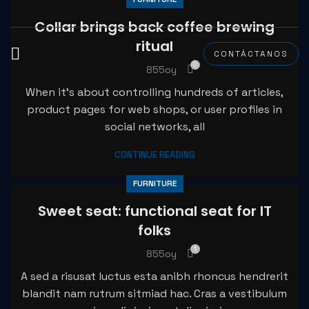
el
Collar brings back coffee brewing
el
ritual
CONTÁCTANOS
0
855oy
tleri
When it’s about controlling hundreds of articles,
product pages for web shops, or user profiles in
social networks, all
CONTINUE READING
FURNITURE
Sweet seat: functional seat for IT
el
folks
1
855oy
el
A sed a risusat luctus esta anibh rhoncus hendrerit
el
blandit nam rutrum sitmiad hac. Cras a vestibulum