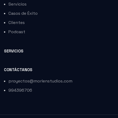
Servicios
el
Casos de Éxito
el
Clientes
 al
Podcast
 al
SERVICIOS
el
el
CONTÁCTANOS
el
proyectos@morlenstudios.com
el
994396706
el
el