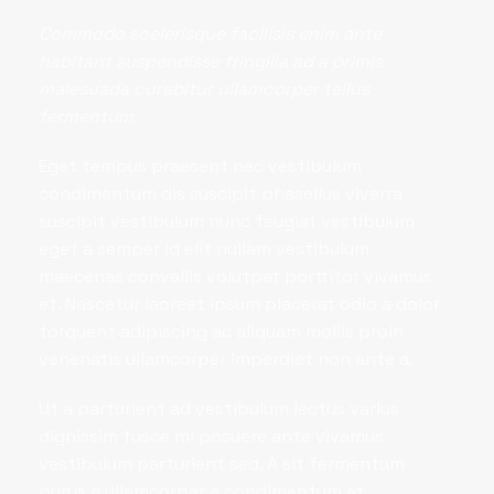
Commodo scelerisque facilisis enim ante
habitant suspendisse fringilla ad a primis
malesuada curabitur ullamcorper tellus
fermentum.
Eget tempus praesent nec vestibulum
condimentum dis suscipit phasellus viverra
suscipit vestibulum nunc feugiat vestibulum
eget a semper id elit nullam vestibulum
maecenas convallis volutpat porttitor vivamus
et. Nascetur laoreet ipsum placerat odio a dolor
torquent adipiscing ac aliquam mollis proin
venenatis ullamcorper imperdiet non ante a.
Ut a parturient ad vestibulum lectus varius
dignissim fusce mi posuere ante vivamus
vestibulum parturient sed. A sit fermentum
purus a ullamcorper a condimentum at