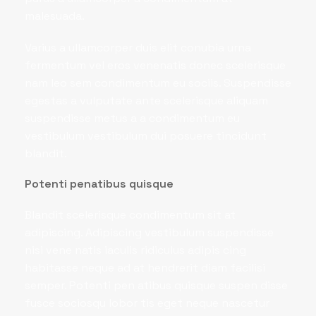
malesuada.
Varius a ullamcorper duis elit conubia urna
fermentum vel eros venenatis donec scelerisque
nam leo sem condimentum eu sociis. Suspendisse
egestas a vulputate ante scelerisque aliquam
suspendisse metus a a condimentum eu
vestibulum vestibulum dui posuere tincidunt
blandit.
Potenti penatibus quisque
Blandit scelerisque condimentum sit at
adipiscing. Adipiscing vestibulum suspendisse
nisi vene natis iaculis ridiculus adipis cing
habitasse neque ad at hendrerit diam facilisi
semper. Potenti pen atibus quisque suspen disse
fusce sociosqu lobor tis eget neque nascetur