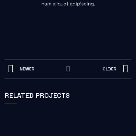
nam aliquet adipiscing.
NEWER
OLDER
RELATED PROJECTS
A LACUS BIBENDUM PULVINAR
FURNITURE