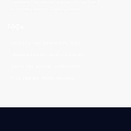
posuere nisi adipiscing condim entum in
vulputate auctor a sem viverra.
FAQs
How this can be done for me?
Justo ad nullam scelerisque fel
Porta nec aenean pellentesqu
Erat sagittis mollis rhoncus