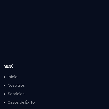
el
el
el
el
el
el
MENÚ
el
Inicio
el
Nosotros
el
Servicios
el
Casos de Éxito